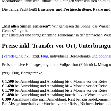
Meditationen, tantrische Rituale und Übungen wechseln sich ab mit F
Die Tantra Yacht heißt
Einsteiger und Fortgeschrittene, Paare und
„Mit allen Sinnen geniessen“
: Wir geniessen die Sonne, das Wasser
Genussfähigkeit.
(für Einsteiger und fortgeschrittene Teilnehmer in der tantrischen Welt
Preise inkl. Transfer vor Ort, Unterbring
(
Verpflegung
inkl., zzgl.
Flug
, individuelle Bordgetränke und
optional
Preis inklusive Halbtagesprogramm, Vollpension (Frühstück, Mittag 
(zzgl. Flug, Bordgetränke)
€ 1.590
bei Anmeldung und Anzahlung bis 6 Monate vor der Reise
€ 1.690
bei Anmeldung und Anzahlung bis 4 Monate vor der Reise
€ 1.790
bei Anmeldung und Anzahlung bis 2 Monate vor der Reise
€ 1.890
bei Anmeldung und Anzahlung innerhalb vier Wochen vor de
€ 390
Anzahlung fällig nach Anmeldung, Rest bei Zustandekommen de
Bei Absage innerhalb vier Wochen vor der Reise, Nichterscheinen oder