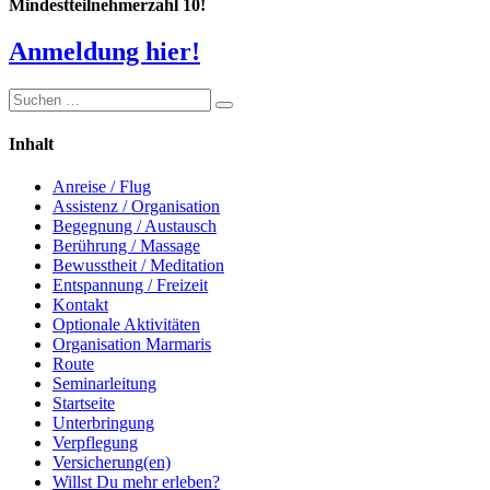
Mindestteilnehmerzahl 10!
Anmeldung hier!
Inhalt
Anreise / Flug
Assistenz / Organisation
Begegnung / Austausch
Berührung / Massage
Bewusstheit / Meditation
Entspannung / Freizeit
Kontakt
Optionale Aktivitäten
Organisation Marmaris
Route
Seminarleitung
Startseite
Unterbringung
Verpflegung
Versicherung(en)
Willst Du mehr erleben?